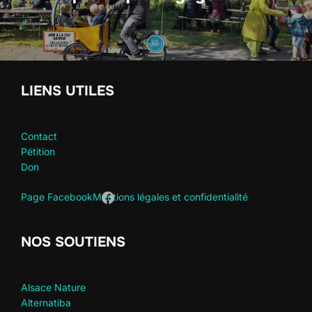
a
t
i
v
e
LIENS UTILES
:
Contact
Pétition
Don
Page Facebook
Mentions légales et confidentialité
NOS SOUTIENS
Alsace Nature
Alternatiba