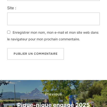
Site :
Enregistrer mon nom, mon e-mail et mon site web dans
le navigateur pour mon prochain commentaire.
A
l
t
e
Previous
r
n
Pique-nique engagé 2025