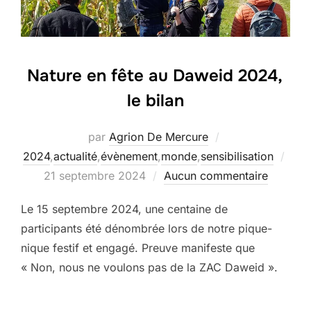
Nature en fête au Daweid 2024,
le bilan
par
Agrion De Mercure
Publ
2024
,
actualité
,
évènement
,
monde
,
sensibilisation
le
21 septembre 2024
Aucun commentaire
Le 15 septembre 2024, une centaine de
participants été dénombrée lors de notre pique-
nique festif et engagé. Preuve manifeste que
« Non, nous ne voulons pas de la ZAC Daweid ».