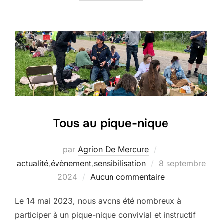
Tous au pique-nique
par
Agrion De Mercure
Publié
actualité
,
évènement
,
sensibilisation
8 septembre
le
2024
Aucun commentaire
Le 14 mai 2023, nous avons été nombreux à
participer à un pique-nique convivial et instructif