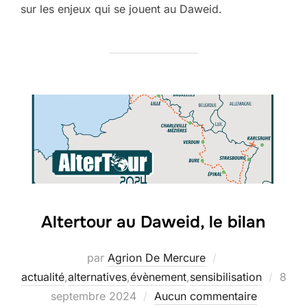
sur les enjeux qui se jouent au Daweid.
Altertour au Daweid, le bilan
par
Agrion De Mercure
Publi
actualité
,
alternatives
,
évènement
,
sensibilisation
8
le
septembre 2024
Aucun commentaire