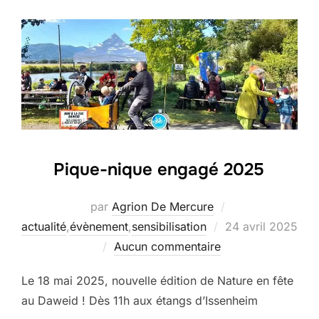
Pique-nique engagé 2025
par
Agrion De Mercure
Publié
actualité
,
évènement
,
sensibilisation
24 avril 2025
le
Aucun commentaire
Le 18 mai 2025, nouvelle édition de Nature en fête
au Daweid ! Dès 11h aux étangs d’Issenheim