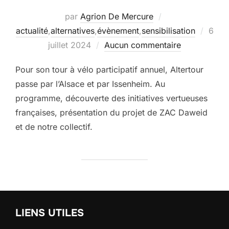
par
Agrion De Mercure
Publi
actualité
,
alternatives
,
évènement
,
sensibilisation
6
le
juillet 2024
Aucun commentaire
Pour son tour à vélo participatif annuel, Altertour
passe par l’Alsace et par Issenheim. Au
programme, découverte des initiatives vertueuses
françaises, présentation du projet de ZAC Daweid
et de notre collectif.
LIENS UTILES