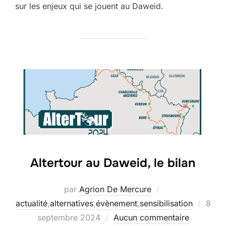
sur les enjeux qui se jouent au Daweid.
Altertour au Daweid, le bilan
par
Agrion De Mercure
Publi
actualité
,
alternatives
,
évènement
,
sensibilisation
8
le
septembre 2024
Aucun commentaire