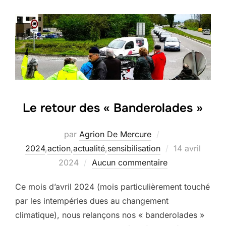
Le retour des « Banderolades »
par
Agrion De Mercure
Publié
2024
,
action
,
actualité
,
sensibilisation
14 avril
le
2024
Aucun commentaire
Ce mois d’avril 2024 (mois particulièrement touché
par les intempéries dues au changement
climatique), nous relançons nos « banderolades »