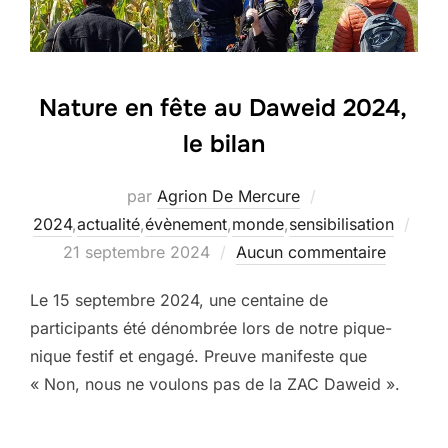
Nature en fête au Daweid 2024,
le bilan
par
Agrion De Mercure
Publ
2024
,
actualité
,
évènement
,
monde
,
sensibilisation
le
21 septembre 2024
Aucun commentaire
Le 15 septembre 2024, une centaine de
participants été dénombrée lors de notre pique-
nique festif et engagé. Preuve manifeste que
« Non, nous ne voulons pas de la ZAC Daweid ».