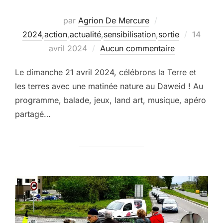
par
Agrion De Mercure
Publié
2024
,
action
,
actualité
,
sensibilisation
,
sortie
14
le
avril 2024
Aucun commentaire
Le dimanche 21 avril 2024, célébrons la Terre et
les terres avec une matinée nature au Daweid ! Au
programme, balade, jeux, land art, musique, apéro
partagé…