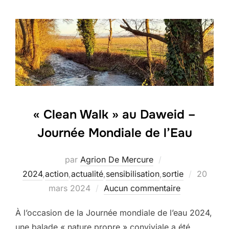
« Clean Walk » au Daweid –
Journée Mondiale de l’Eau
par
Agrion De Mercure
Publié
2024
,
action
,
actualité
,
sensibilisation
,
sortie
20
le
mars 2024
Aucun commentaire
À l’occasion de la Journée mondiale de l’eau 2024,
une balade « nature propre » conviviale a été