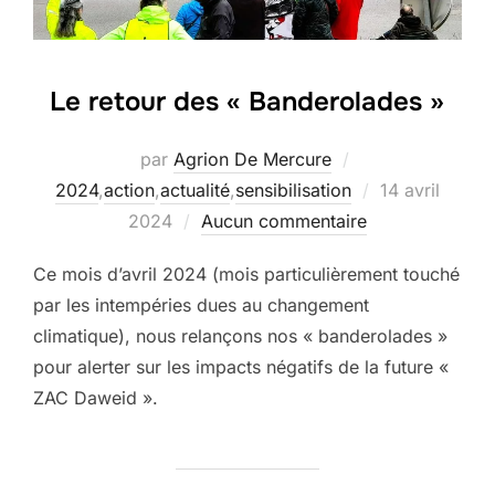
Le retour des « Banderolades »
par
Agrion De Mercure
Publié
2024
,
action
,
actualité
,
sensibilisation
14 avril
le
2024
Aucun commentaire
Ce mois d’avril 2024 (mois particulièrement touché
par les intempéries dues au changement
climatique), nous relançons nos « banderolades »
pour alerter sur les impacts négatifs de la future «
ZAC Daweid ».