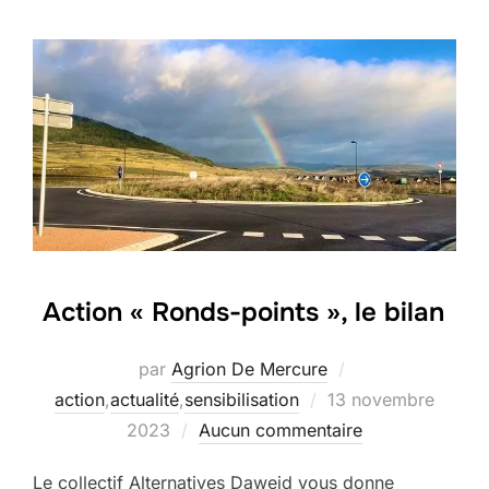
Action « Ronds-points », le bilan
par
Agrion De Mercure
Publié
action
,
actualité
,
sensibilisation
13 novembre
le
2023
Aucun commentaire
Le collectif Alternatives Daweid vous donne